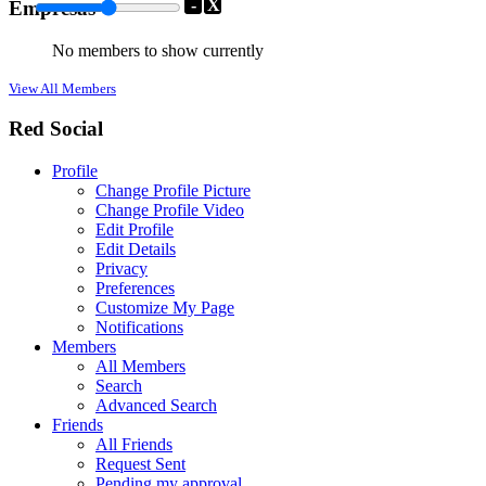
-
X
Empresas
No members to show currently
View All Members
Red Social
Profile
Change Profile Picture
Change Profile Video
Edit Profile
Edit Details
Privacy
Preferences
Customize My Page
Notifications
Members
All Members
Search
Advanced Search
Friends
All Friends
Request Sent
Pending my approval