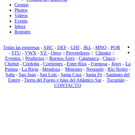
Groups
Photos
Videos
Events
Inbox
Registro
Todas las empresas
-
ABC
-
DEF
-
GHI
-
JKL
-
MNO
-
PQR
-
STU
-
VWX
-
YZ
-
Otros
::
Proveedores
::
Clientes
::
Eventos
::
Productos
::
Buenos Aires
-
Catamarca
-
Chaco
-
Chubut
-
Córdoba
-
Corrientes
-
Entre Ríos
-
Formosa
-
Jujuy
-
La
Pampa
-
La Rioja
-
Mendoza
-
Misiones
-
Neuquén
-
Río Negro
-
Salta
-
San Juan
-
San Luis
-
Santa Cruz
-
Santa Fe
-
Santiago del
Estero
-
Tierra del Fuego e Islas del Atlántico Sur
-
Tucumán
-
CONTACTO