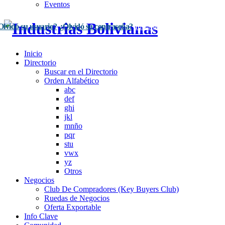
Eventos
Olvidó su usuario?
¿Olvidó su contraseña?
Inscríbase Aquí
Acceso
Inicio
Directorio
Buscar en el Directorio
Orden Alfabético
abc
def
ghi
jkl
mnño
pqr
stu
vwx
yz
Otros
Negocios
Club De Compradores (Key Buyers Club)
Ruedas de Negocios
Oferta Exportable
Info Clave