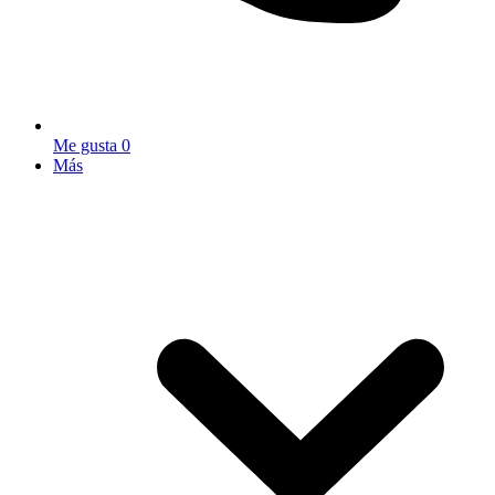
Me gusta
0
Más