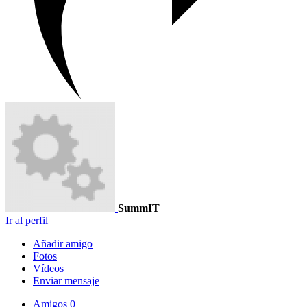
SummIT
Ir al perfil
Añadir amigo
Fotos
Vídeos
Enviar mensaje
Amigos
0