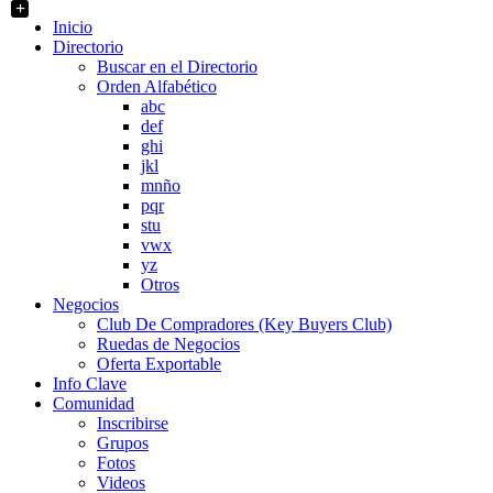
+
Inicio
Directorio
Buscar en el Directorio
Orden Alfabético
abc
def
ghi
jkl
mnño
pqr
stu
vwx
yz
Otros
Negocios
Club De Compradores (Key Buyers Club)
Ruedas de Negocios
Oferta Exportable
Info Clave
Comunidad
Inscribirse
Grupos
Fotos
Videos