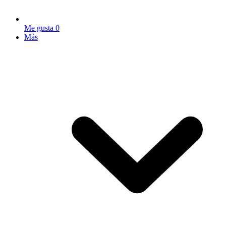
Me gusta
0
Más