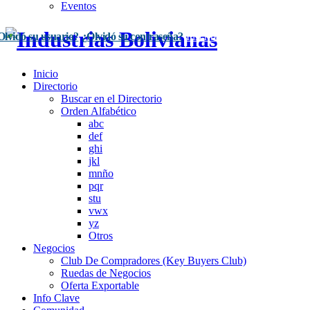
Eventos
Olvidó su usuario?
¿Olvidó su contraseña?
Inscríbase Aquí
Acceso
Inicio
Directorio
Buscar en el Directorio
Orden Alfabético
abc
def
ghi
jkl
mnño
pqr
stu
vwx
yz
Otros
Negocios
Club De Compradores (Key Buyers Club)
Ruedas de Negocios
Oferta Exportable
Info Clave