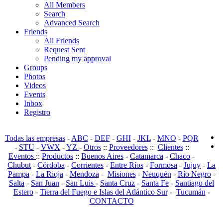
All Members
Search
Advanced Search
Friends
All Friends
Request Sent
Pending my approval
Groups
Photos
Videos
Events
Inbox
Registro
Todas las empresas
-
ABC
-
DEF
-
GHI
-
JKL
-
MNO
-
PQR
-
STU
-
VWX
-
YZ
-
Otros
::
Proveedores
::
Clientes
::
Eventos
::
Productos
::
Buenos Aires
-
Catamarca
-
Chaco
-
Chubut
-
Córdoba
-
Corrientes
-
Entre Ríos
-
Formosa
-
Jujuy
-
La
Pampa
-
La Rioja
-
Mendoza
-
Misiones
-
Neuquén
-
Río Negro
-
Salta
-
San Juan
-
San Luis
-
Santa Cruz
-
Santa Fe
-
Santiago del
Estero
-
Tierra del Fuego e Islas del Atlántico Sur
-
Tucumán
-
CONTACTO