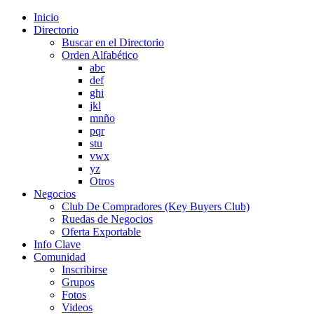
Inicio
Directorio
Buscar en el Directorio
Orden Alfabético
abc
def
ghi
jkl
mnño
pqr
stu
vwx
yz
Otros
Negocios
Club De Compradores (Key Buyers Club)
Ruedas de Negocios
Oferta Exportable
Info Clave
Comunidad
Inscribirse
Grupos
Fotos
Videos