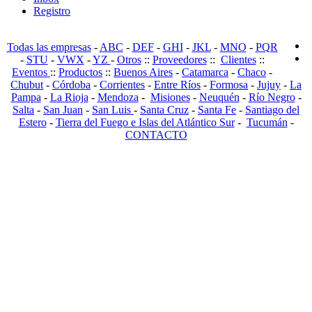
Registro
Todas las empresas
-
ABC
-
DEF
-
GHI
-
JKL
-
MNO
-
PQR
-
STU
-
VWX
-
YZ
-
Otros
::
Proveedores
::
Clientes
::
Eventos
::
Productos
::
Buenos Aires
-
Catamarca
-
Chaco
-
Chubut
-
Córdoba
-
Corrientes
-
Entre Ríos
-
Formosa
-
Jujuy
-
La
Pampa
-
La Rioja
-
Mendoza
-
Misiones
-
Neuquén
-
Río Negro
-
Salta
-
San Juan
-
San Luis
-
Santa Cruz
-
Santa Fe
-
Santiago del
Estero
-
Tierra del Fuego e Islas del Atlántico Sur
-
Tucumán
-
CONTACTO