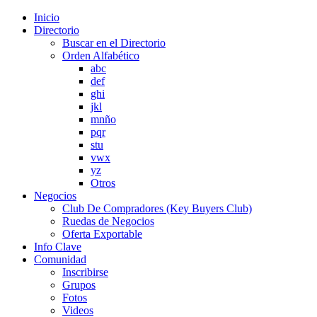
Inicio
Directorio
Buscar en el Directorio
Orden Alfabético
abc
def
ghi
jkl
mnño
pqr
stu
vwx
yz
Otros
Negocios
Club De Compradores (Key Buyers Club)
Ruedas de Negocios
Oferta Exportable
Info Clave
Comunidad
Inscribirse
Grupos
Fotos
Videos