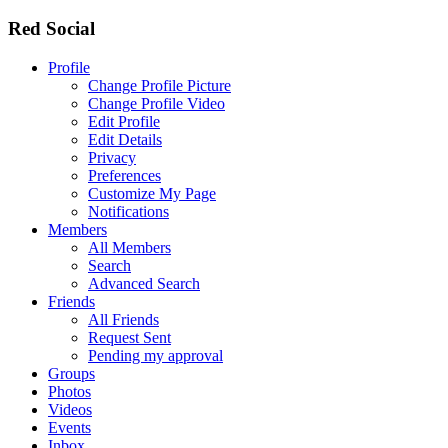
Red Social
Profile
Change Profile Picture
Change Profile Video
Edit Profile
Edit Details
Privacy
Preferences
Customize My Page
Notifications
Members
All Members
Search
Advanced Search
Friends
All Friends
Request Sent
Pending my approval
Groups
Photos
Videos
Events
Inbox