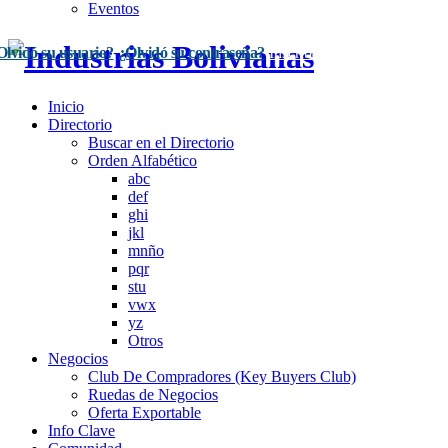
Eventos
Olvidó su usuario?
¿Olvidó su contraseña?
Inscríbase Aquí
Acceso
Inicio
Directorio
Buscar en el Directorio
Orden Alfabético
abc
def
ghi
jkl
mnño
pqr
stu
vwx
yz
Otros
Negocios
Club De Compradores (Key Buyers Club)
Ruedas de Negocios
Oferta Exportable
Info Clave