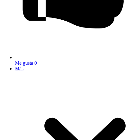
Me gusta
0
Más