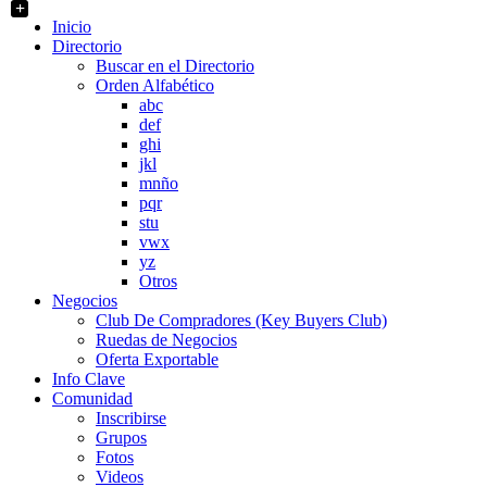
+
Inicio
Directorio
Buscar en el Directorio
Orden Alfabético
abc
def
ghi
jkl
mnño
pqr
stu
vwx
yz
Otros
Negocios
Club De Compradores (Key Buyers Club)
Ruedas de Negocios
Oferta Exportable
Info Clave
Comunidad
Inscribirse
Grupos
Fotos
Videos