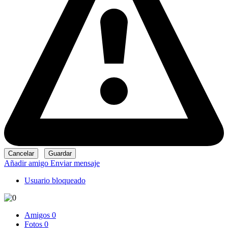
Añadir amigo
Enviar mensaje
Usuario bloqueado
Amigos
0
Fotos
0