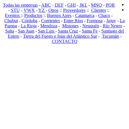
Todas las empresas
-
ABC
-
DEF
-
GHI
-
JKL
-
MNO
-
PQR
-
STU
-
VWX
-
YZ
-
Otros
::
Proveedores
::
Clientes
::
Eventos
::
Productos
::
Buenos Aires
-
Catamarca
-
Chaco
-
Chubut
-
Córdoba
-
Corrientes
-
Entre Ríos
-
Formosa
-
Jujuy
-
La
Pampa
-
La Rioja
-
Mendoza
-
Misiones
-
Neuquén
-
Río Negro
-
Salta
-
San Juan
-
San Luis
-
Santa Cruz
-
Santa Fe
-
Santiago del
Estero
-
Tierra del Fuego e Islas del Atlántico Sur
-
Tucumán
-
CONTACTO