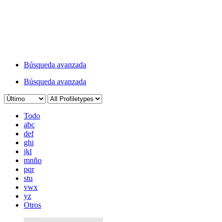
Búsqueda avanzada
Búsqueda avanzada
Todo
abc
def
ghi
jkl
mnño
pqr
stu
vwx
yz
Otros