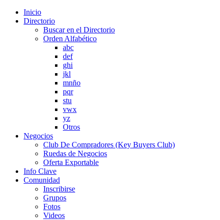
Inicio
Directorio
Buscar en el Directorio
Orden Alfabético
abc
def
ghi
jkl
mnño
pqr
stu
vwx
yz
Otros
Negocios
Club De Compradores (Key Buyers Club)
Ruedas de Negocios
Oferta Exportable
Info Clave
Comunidad
Inscribirse
Grupos
Fotos
Videos