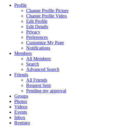
Profile
Change Profile Picture
Change Profile Video
Edit Profile
Edit Details
Privacy
Preferences
Customize My Page
Notifications
Members
All Members
Search
Advanced Search
Friends
All Friends
Request Sent
Pending my approval
Groups
Photos
Videos
Events
Inbox
Registro