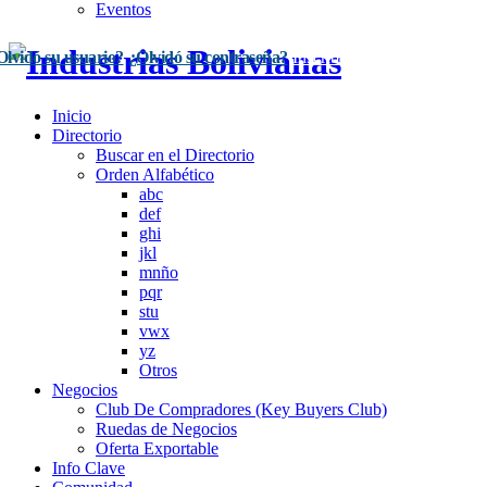
Eventos
Olvidó su usuario?
¿Olvidó su contraseña?
Inscríbase Aquí
Acceso
Inicio
Directorio
Buscar en el Directorio
Orden Alfabético
abc
def
ghi
jkl
mnño
pqr
stu
vwx
yz
Otros
Negocios
Club De Compradores (Key Buyers Club)
Ruedas de Negocios
Oferta Exportable
Info Clave