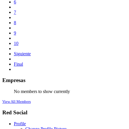
6
7
8
9
10
Siguiente
Final
Empresas
No members to show currently
View All Members
Red Social
Profile
Change Profile Picture