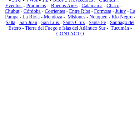
Eventos
::
Productos
::
Buenos Aires
-
Catamarca
-
Chaco
-
Chubut
-
Córdoba
-
Corrientes
-
Entre Ríos
-
Formosa
-
Jujuy
-
La
Pampa
-
La Rioja
-
Mendoza
-
Misiones
-
Neuquén
-
Río Negro
-
Salta
-
San Juan
-
San Luis
-
Santa Cruz
-
Santa Fe
-
Santiago del
Estero
-
Tierra del Fuego e Islas del Atlántico Sur
-
Tucumán
-
CONTACTO