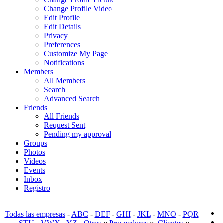
Change Profile Video
Edit Profile
Edit Details
Privacy
Preferences
Customize My Page
Notifications
Members
All Members
Search
Advanced Search
Friends
All Friends
Request Sent
Pending my approval
Groups
Photos
Videos
Events
Inbox
Registro
Todas las empresas
-
ABC
-
DEF
-
GHI
-
JKL
-
MNO
-
PQR
-
STU
-
VWX
-
YZ
-
Otros
::
Proveedores
::
Clientes
::