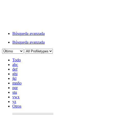
Búsqueda avanzada
Búsqueda avanzada
Todo
abc
def
ghi
jkl
mnño
pqr
stu
vwx
yz
Otros