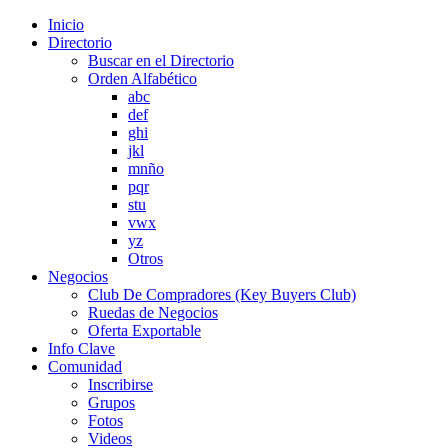
Inicio
Directorio
Buscar en el Directorio
Orden Alfabético
abc
def
ghi
jkl
mnño
pqr
stu
vwx
yz
Otros
Negocios
Club De Compradores (Key Buyers Club)
Ruedas de Negocios
Oferta Exportable
Info Clave
Comunidad
Inscribirse
Grupos
Fotos
Videos