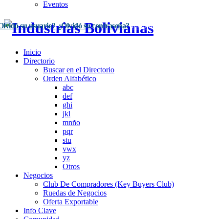
Eventos
Olvidó su usuario?
¿Olvidó su contraseña?
Inscríbase Aquí
Acceso
Inicio
Directorio
Buscar en el Directorio
Orden Alfabético
abc
def
ghi
jkl
mnño
pqr
stu
vwx
yz
Otros
Negocios
Club De Compradores (Key Buyers Club)
Ruedas de Negocios
Oferta Exportable
Info Clave