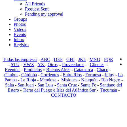
All Friends
Request Sent
Pending my approval
Groups
Photos
Videos
Events
Inbox
Registro
Todas las empresas
-
ABC
-
DEF
-
GHI
-
JKL
-
MNO
-
PQR
-
STU
-
VWX
-
YZ
-
Otros
::
Proveedores
::
Clientes
::
Eventos
::
Productos
::
Buenos Aires
-
Catamarca
-
Chaco
-
Chubut
-
Córdoba
-
Corrientes
-
Entre Ríos
-
Formosa
-
Jujuy
-
La
Pampa
-
La Rioja
-
Mendoza
-
Misiones
-
Neuquén
-
Río Negro
-
Salta
-
San Juan
-
San Luis
-
Santa Cruz
-
Santa Fe
-
Santiago del
Estero
-
Tierra del Fuego e Islas del Atlántico Sur
-
Tucumán
-
CONTACTO