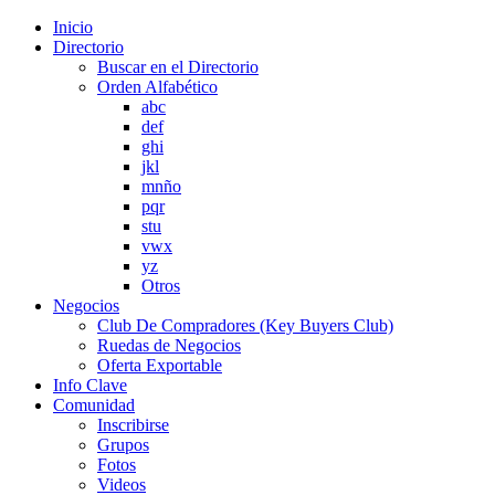
Inicio
Directorio
Buscar en el Directorio
Orden Alfabético
abc
def
ghi
jkl
mnño
pqr
stu
vwx
yz
Otros
Negocios
Club De Compradores (Key Buyers Club)
Ruedas de Negocios
Oferta Exportable
Info Clave
Comunidad
Inscribirse
Grupos
Fotos
Videos