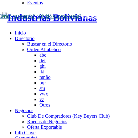
Eventos
Olvidó su usuario?
¿Olvidó su contraseña?
Inscríbase Aquí
Acceso
Inicio
Directorio
Buscar en el Directorio
Orden Alfabético
abc
def
ghi
jkl
mnño
pqr
stu
vwx
yz
Otros
Negocios
Club De Compradores (Key Buyers Club)
Ruedas de Negocios
Oferta Exportable
Info Clave