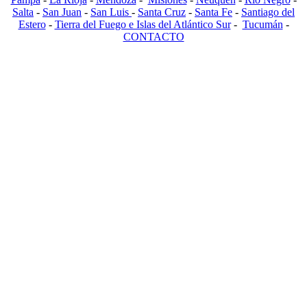
Salta
-
San Juan
-
San Luis
-
Santa Cruz
-
Santa Fe
-
Santiago del
Estero
-
Tierra del Fuego e Islas del Atlántico Sur
-
Tucumán
-
CONTACTO