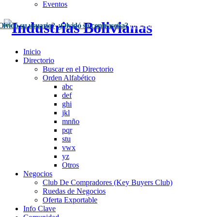
Eventos
Olvidó su usuario?
¿Olvidó su contraseña?
Inscríbase Aquí
Acceso
Inicio
Directorio
Buscar en el Directorio
Orden Alfabético
abc
def
ghi
jkl
mnño
pqr
stu
vwx
yz
Otros
Negocios
Club De Compradores (Key Buyers Club)
Ruedas de Negocios
Oferta Exportable
Info Clave