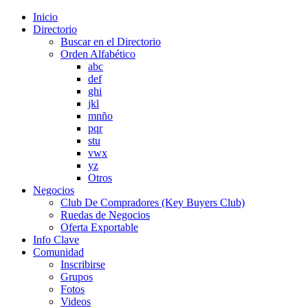
Inicio
Directorio
Buscar en el Directorio
Orden Alfabético
abc
def
ghi
jkl
mnño
pqr
stu
vwx
yz
Otros
Negocios
Club De Compradores (Key Buyers Club)
Ruedas de Negocios
Oferta Exportable
Info Clave
Comunidad
Inscribirse
Grupos
Fotos
Videos