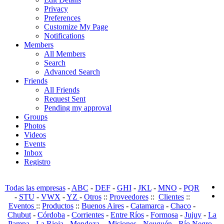
Privacy
Preferences
Customize My Page
Notifications
Members
All Members
Search
Advanced Search
Friends
All Friends
Request Sent
Pending my approval
Groups
Photos
Videos
Events
Inbox
Registro
Todas las empresas
-
ABC
-
DEF
-
GHI
-
JKL
-
MNO
-
PQR
-
STU
-
VWX
-
YZ
-
Otros
::
Proveedores
::
Clientes
::
Eventos
::
Productos
::
Buenos Aires
-
Catamarca
-
Chaco
-
Chubut
-
Córdoba
-
Corrientes
-
Entre Ríos
-
Formosa
-
Jujuy
-
La
Pampa
-
La Rioja
-
Mendoza
-
Misiones
-
Neuquén
-
Río Negro
-