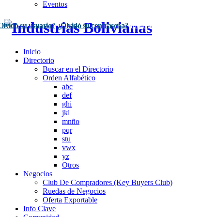
Eventos
Olvidó su usuario?
¿Olvidó su contraseña?
Inscríbase Aquí
Acceso
Inicio
Directorio
Buscar en el Directorio
Orden Alfabético
abc
def
ghi
jkl
mnño
pqr
stu
vwx
yz
Otros
Negocios
Club De Compradores (Key Buyers Club)
Ruedas de Negocios
Oferta Exportable
Info Clave