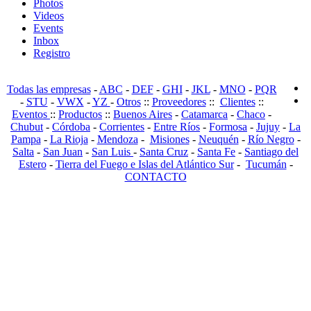
Photos
Videos
Events
Inbox
Registro
Todas las empresas
-
ABC
-
DEF
-
GHI
-
JKL
-
MNO
-
PQR
-
STU
-
VWX
-
YZ
-
Otros
::
Proveedores
::
Clientes
::
Eventos
::
Productos
::
Buenos Aires
-
Catamarca
-
Chaco
-
Chubut
-
Córdoba
-
Corrientes
-
Entre Ríos
-
Formosa
-
Jujuy
-
La
Pampa
-
La Rioja
-
Mendoza
-
Misiones
-
Neuquén
-
Río Negro
-
Salta
-
San Juan
-
San Luis
-
Santa Cruz
-
Santa Fe
-
Santiago del
Estero
-
Tierra del Fuego e Islas del Atlántico Sur
-
Tucumán
-
CONTACTO