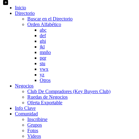
+
Inicio
Directorio
Buscar en el Directorio
Orden Alfabético
abc
def
ghi
jkl
mnño
pqr
stu
vwx
yz
Otros
Negocios
Club De Compradores (Key Buyers Club)
Ruedas de Negocios
Oferta Exportable
Info Clave
Comunidad
Inscribirse
Grupos
Fotos
Videos