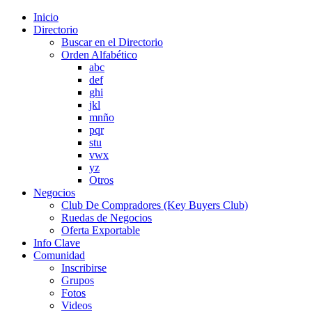
Inicio
Directorio
Buscar en el Directorio
Orden Alfabético
abc
def
ghi
jkl
mnño
pqr
stu
vwx
yz
Otros
Negocios
Club De Compradores (Key Buyers Club)
Ruedas de Negocios
Oferta Exportable
Info Clave
Comunidad
Inscribirse
Grupos
Fotos
Videos