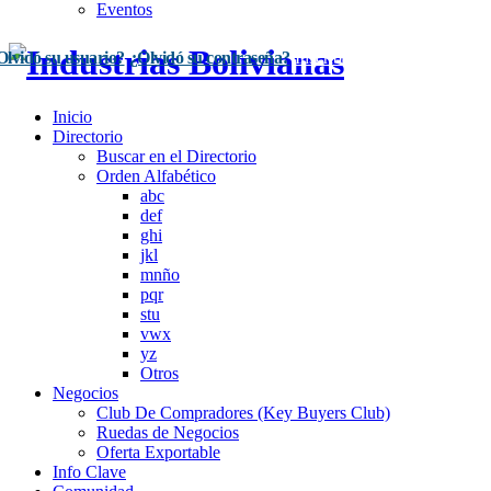
Eventos
Olvidó su usuario?
¿Olvidó su contraseña?
Inscríbase Aquí
Acceso
Inicio
Directorio
Buscar en el Directorio
Orden Alfabético
abc
def
ghi
jkl
mnño
pqr
stu
vwx
yz
Otros
Negocios
Club De Compradores (Key Buyers Club)
Ruedas de Negocios
Oferta Exportable
Info Clave