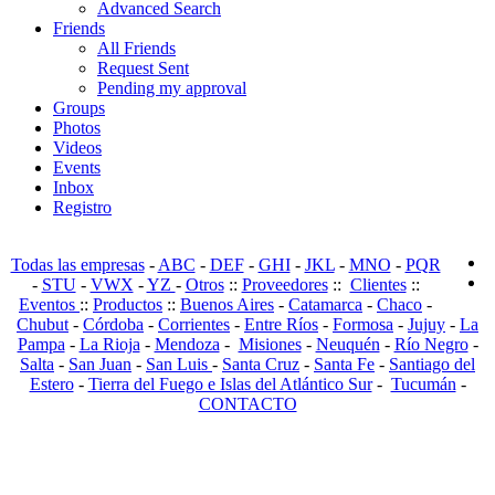
Advanced Search
Friends
All Friends
Request Sent
Pending my approval
Groups
Photos
Videos
Events
Inbox
Registro
Todas las empresas
-
ABC
-
DEF
-
GHI
-
JKL
-
MNO
-
PQR
-
STU
-
VWX
-
YZ
-
Otros
::
Proveedores
::
Clientes
::
Eventos
::
Productos
::
Buenos Aires
-
Catamarca
-
Chaco
-
Chubut
-
Córdoba
-
Corrientes
-
Entre Ríos
-
Formosa
-
Jujuy
-
La
Pampa
-
La Rioja
-
Mendoza
-
Misiones
-
Neuquén
-
Río Negro
-
Salta
-
San Juan
-
San Luis
-
Santa Cruz
-
Santa Fe
-
Santiago del
Estero
-
Tierra del Fuego e Islas del Atlántico Sur
-
Tucumán
-
CONTACTO