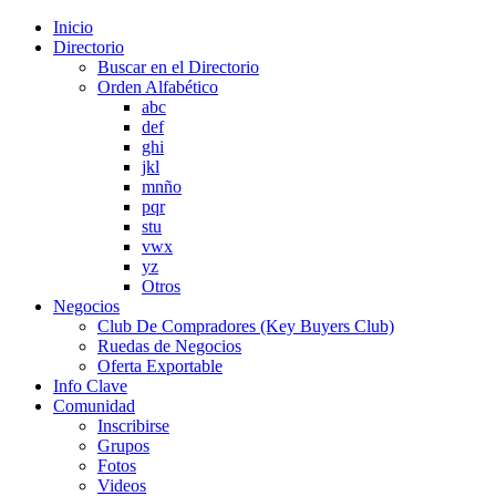
Inicio
Directorio
Buscar en el Directorio
Orden Alfabético
abc
def
ghi
jkl
mnño
pqr
stu
vwx
yz
Otros
Negocios
Club De Compradores (Key Buyers Club)
Ruedas de Negocios
Oferta Exportable
Info Clave
Comunidad
Inscribirse
Grupos
Fotos
Videos