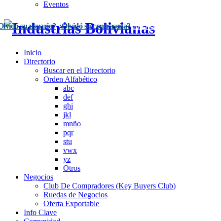
Eventos
Olvidó su usuario?
¿Olvidó su contraseña?
Inscríbase Aquí
Acceso
Inicio
Directorio
Buscar en el Directorio
Orden Alfabético
abc
def
ghi
jkl
mnño
pqr
stu
vwx
yz
Otros
Negocios
Club De Compradores (Key Buyers Club)
Ruedas de Negocios
Oferta Exportable
Info Clave